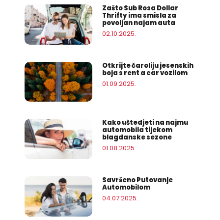
Zašto Sub Rosa Dollar
Thrifty ima smisla za
povoljan najam auta
02.10.2025.
Otkrijte čaroliju jesenskih
boja s rent a car vozilom
01.09.2025.
Kako uštedjeti na najmu
automobila tijekom
blagdanske sezone
01.08.2025.
Savršeno Putovanje
Automobilom
04.07.2025.