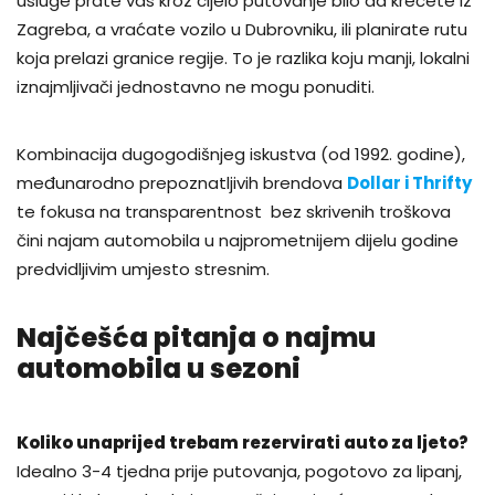
usluge prate vas kroz cijelo putovanje bilo da krećete iz
Zagreba, a vraćate vozilo u Dubrovniku, ili planirate rutu
koja prelazi granice regije. To je razlika koju manji, lokalni
iznajmljivači jednostavno ne mogu ponuditi.
Kombinacija dugogodišnjeg iskustva (od 1992. godine),
međunarodno prepoznatljivih brendova
Dollar i Thrifty
te fokusa na transparentnost bez skrivenih troškova
čini najam automobila u najprometnijem dijelu godine
predvidljivim umjesto stresnim.
Najčešća pitanja o najmu
automobila u sezoni
Koliko unaprijed trebam rezervirati auto za ljeto?
Idealno 3-4 tjedna prije putovanja, pogotovo za lipanj,