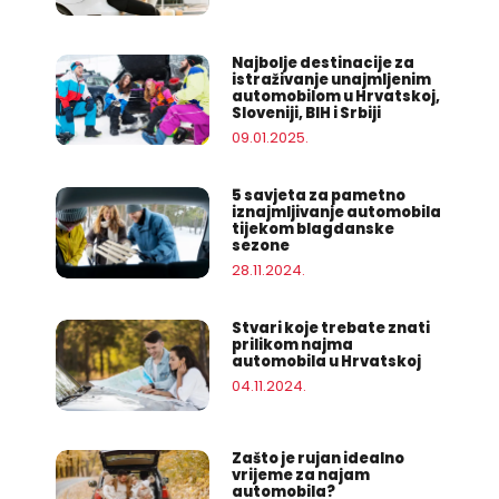
Najbolje destinacije za
istraživanje unajmljenim
automobilom u Hrvatskoj,
Sloveniji, BIH i Srbiji
09.01.2025.
5 savjeta za pametno
iznajmljivanje automobila
tijekom blagdanske
sezone
28.11.2024.
Stvari koje trebate znati
prilikom najma
automobila u Hrvatskoj
04.11.2024.
Zašto je rujan idealno
vrijeme za najam
automobila?