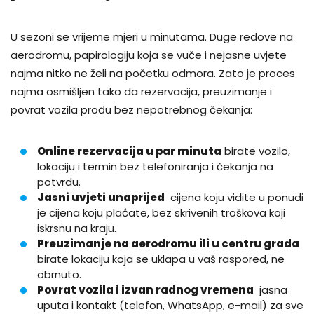
U sezoni se vrijeme mjeri u minutama. Duge redove na
aerodromu, papirologiju koja se vuče i nejasne uvjete
najma nitko ne želi na početku odmora. Zato je proces
najma osmišljen tako da rezervacija, preuzimanje i
povrat vozila prođu bez nepotrebnog čekanja:
Online rezervacija u par minuta
birate vozilo,
lokaciju i termin bez telefoniranja i čekanja na
potvrdu.
Jasni uvjeti unaprijed
cijena koju vidite u ponudi
je cijena koju plaćate, bez skrivenih troškova koji
iskrsnu na kraju.
Preuzimanje na aerodromu ili u centru grada
birate lokaciju koja se uklapa u vaš raspored, ne
obrnuto.
Povrat vozila i izvan radnog vremena
jasna
uputa i kontakt (telefon, WhatsApp, e-mail) za sve