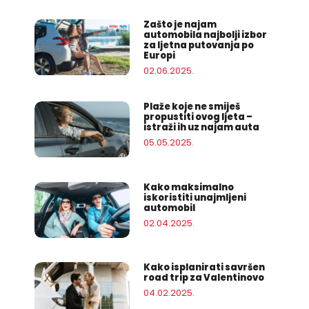
Zašto je najam
automobila najbolji izbor
za ljetna putovanja po
Europi
02.06.2025.
Plaže koje ne smiješ
propustiti ovog ljeta –
istraži ih uz najam auta
05.05.2025.
Kako maksimalno
iskoristiti unajmljeni
automobil
02.04.2025.
Kako isplanirati savršen
road trip za Valentinovo
04.02.2025.