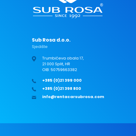
Sub Rosa d.o.o.
Sjedište
Trumbićeva obala 17,
21 000 Split, HR
OIB: 50759663382
+385 (0)21 399 000
+385 (0)21 398 800
info@rentacarsubrosa.com