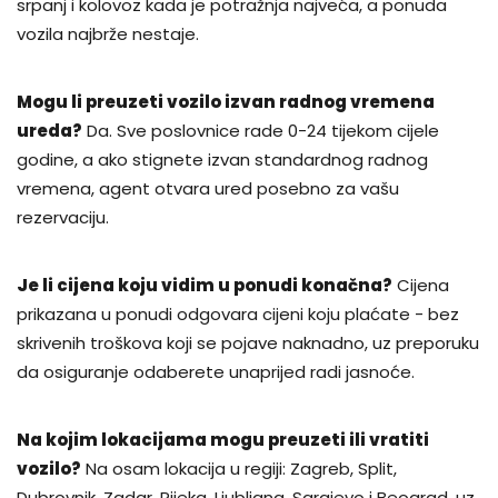
srpanj i kolovoz kada je potražnja najveća, a ponuda
vozila najbrže nestaje.
Mogu li preuzeti vozilo izvan radnog vremena
ureda?
Da. Sve poslovnice rade 0-24 tijekom cijele
godine, a ako stignete izvan standardnog radnog
vremena, agent otvara ured posebno za vašu
rezervaciju.
Je li cijena koju vidim u ponudi konačna?
Cijena
prikazana u ponudi odgovara cijeni koju plaćate - bez
skrivenih troškova koji se pojave naknadno, uz preporuku
da osiguranje odaberete unaprijed radi jasnoće.
Na kojim lokacijama mogu preuzeti ili vratiti
vozilo?
Na osam lokacija u regiji: Zagreb, Split,
Dubrovnik, Zadar, Rijeka, Ljubljana, Sarajevo i Beograd, uz