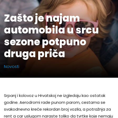
Zašto je najam
automobila u srcu
sezone potpuno
druga priča
Novosti
Srpanj i kolovoz u Hrvatskoj ne izgledaju kao ostatak
godine. Aerodromi rade punom parom, cestama se
svakodnevno kreće rekordan broj vozila, a potražnja za
rent a car uslugom naraste toliko da tvrtke koje nemaju