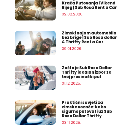
Kraća Putovanja i Vikend
Bijeg | Sub Rosa Rent a Car
02.02.2026.
Zimski najam automobila
bez brige | Sub Rosa dollar
& Thrifty Rent a Car
09.01.2026.
Zašto je Sub Rosa Dollar
Thrifty idealan izbor za
tvoj prosinački put
01.12.2025.
Praktični savjeti za
zimske vozače: kako
sigurno putovati uz Sub
Rosa Dollar Thrifty
03.11.2025.