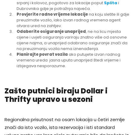
srpanj i kolovoz, pogotovo za lokacije poput
Splita
i
Dubrovnika gdje je potražnja najveća.
Provjerite radno vrijeme lokacije
na koju sletite ili gdje
preuzimate vozilo, iako izvan radnog vremena agent
otvara ured na zahtjev.
Odaberite osiguranje unaprijed
, ne na licu mjesta
cijene i uvjeti osiguranja variraju znatno više od osnovne
cijene najma, a unaprijed odabrano osiguranje znači da
na preuzimanju vozila nema iznenađenja.
Planirajte povrat vozila
ako putujete izvan radnog
vremena ureda jasna uputa unaprijed štedi vrijeme i
izbjegava nesporazume.
Zašto putnici biraju Dollar i
Thrifty upravo u sezoni
Regionalna prisutnost na osam lokacija u četiri zemlje
znači da isto vozilo, ista rezervacija i isti standard