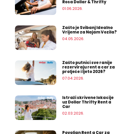
Rosa Dollar & Thrifty
01.06.2026.
Zašto je Svibanj Idealno
Vrijeme za Najam Vozila?
04.05.2026.
Zašto putnici sve ranije
rezerviraju rent a car za
proljeće i ljeto 2026?
07.04.2026.
Istraži skrivene lokacije
uz Dollar Thrifty Rent a
Car
02.03.2026.
Povoljan Rent a Car za