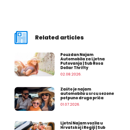
Related articles
Pouzdan Najam
Automobila za Ljetna
Putovanja | Sub Rosa
Dollar Thrifty
02.08.2026.
Zašto je najam
automobila u srcu sezone
potpuno druga priča
01.07.2026.
Ljetni Najam vozila u
Hrvatskoj i Regiji | Sub