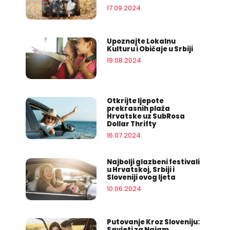
17.09.2024.
Upoznajte Lokalnu
Kulturu i Običaje u Srbiji
19.08.2024.
Otkrijte ljepote
prekrasnih plaža
Hrvatske uz SubRosa
Dollar Thrifty
16.07.2024.
Najbolji glazbeni festivali
u Hrvatskoj, Srbiji i
Sloveniji ovog ljeta
10.06.2024.
Putovanje Kroz Sloveniju:
Savjeti za Najam