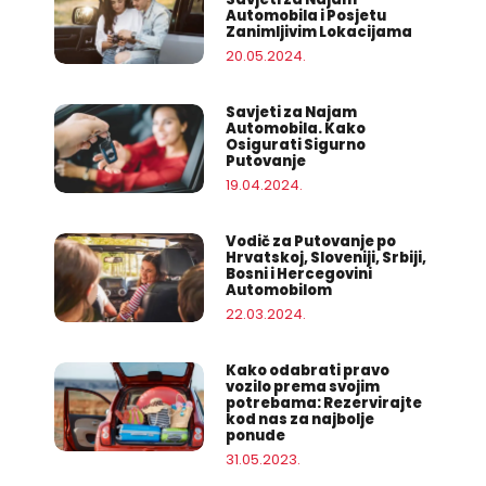
Automobila i Posjetu
Zanimljivim Lokacijama
20.05.2024.
Savjeti za Najam
Automobila. Kako
Osigurati Sigurno
Putovanje
19.04.2024.
Vodič za Putovanje po
Hrvatskoj, Sloveniji, Srbiji,
Bosni i Hercegovini
Automobilom
22.03.2024.
Kako odabrati pravo
vozilo prema svojim
potrebama: Rezervirajte
kod nas za najbolje
ponude
31.05.2023.